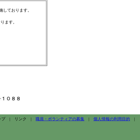
施しております。
なります。
。
ップ | リンク |
職員・ボランティアの募集
|
個人情報の利用目的
|
.