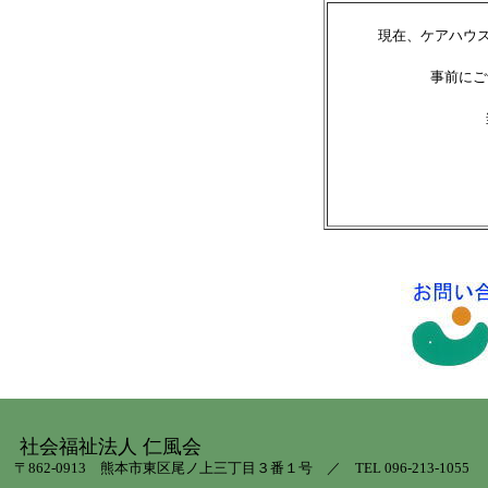
現在、ケアハウ
事前にご
社会福祉法人 仁風会
〒862-0913 熊本市東区尾ノ上三丁目３番１号 ／ TEL 096-213-1055 FA